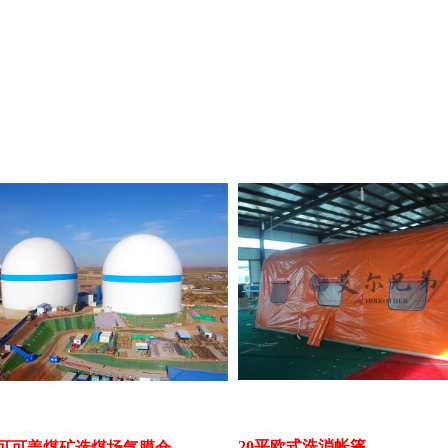
20平欧式洗消帐篷
可可盖煤矿选煤场气膜仓