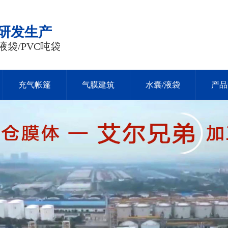
品研发生产
液袋/PVC吨袋
充气帐篷
气膜建筑
水囊/液袋
产品