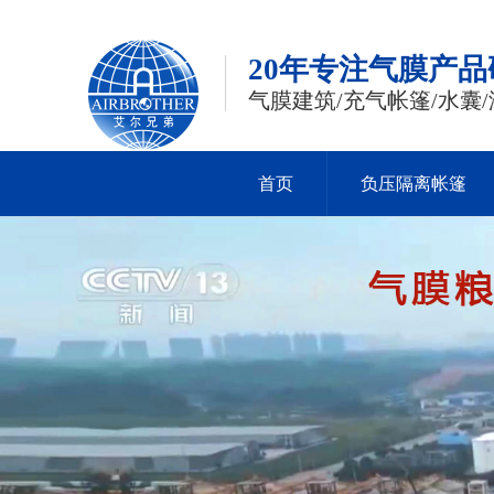
20年专注气膜产
气膜建筑/充气帐篷/水囊/
首页
负压隔离帐篷