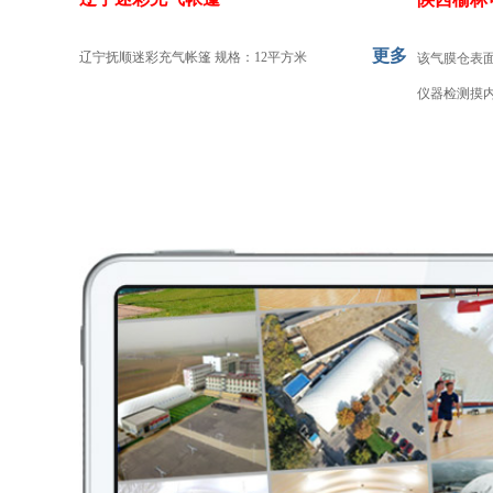
更多
辽宁抚顺迷彩充气帐篷 规格：12平方米
该气膜仓表面
仪器检测摸内