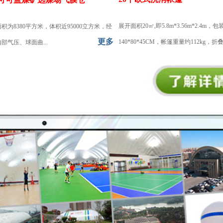
展开面积20㎡,即5.8m*3.56m*2.4m，
积为8380平方米，体积近95000立方米，经
更多
140*80*45CM，帐篷重量约112kg，折叠.
部气压、球面曲...