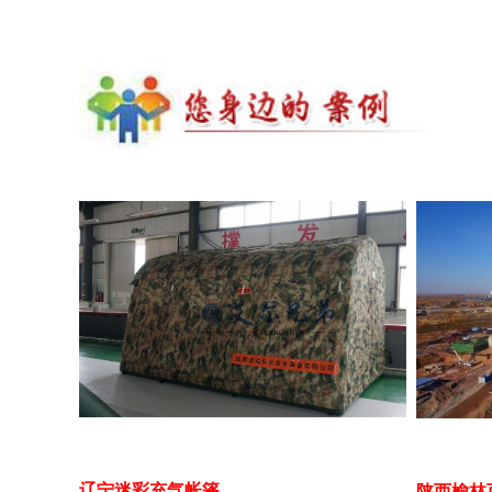
辽宁迷彩充气帐篷
陕西榆林