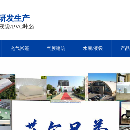
品研发生产
液袋/PVC吨袋
充气帐篷
气膜建筑
水囊/液袋
产品