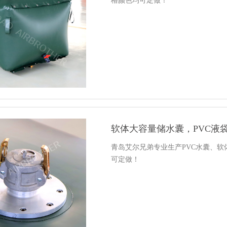
格颜色均可定做！
软体大容量储水囊，PVC液
青岛艾尔兄弟专业生产PVC水囊、
可定做！