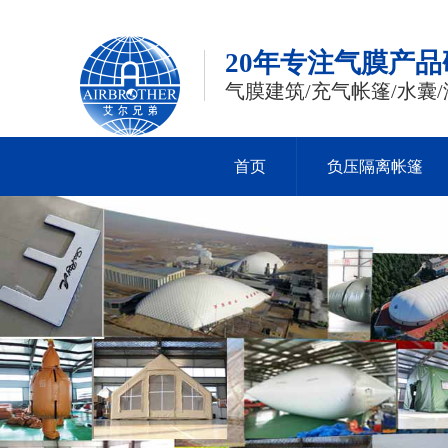
20年专注气膜产
气膜建筑/充气帐篷/水囊/
首页
负压隔离帐篷