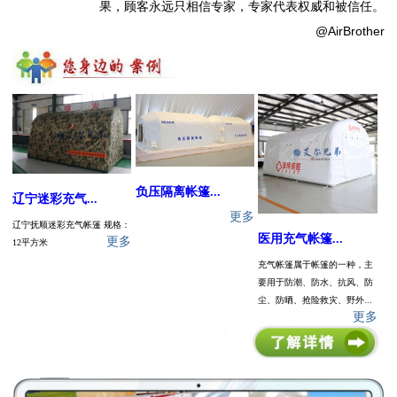
果，顾客永远只相信专家，专家代表权威和被信任。
@AirBrother
负压隔离帐篷...
辽宁迷彩充气...
更多
辽宁抚顺迷彩充气帐篷 规格：
医用充气帐篷...
更多
12平方米
充气帐篷属于帐篷的一种，主
要用于防潮、防水、抗风、防
尘、防晒、抢险救灾、野外...
更多