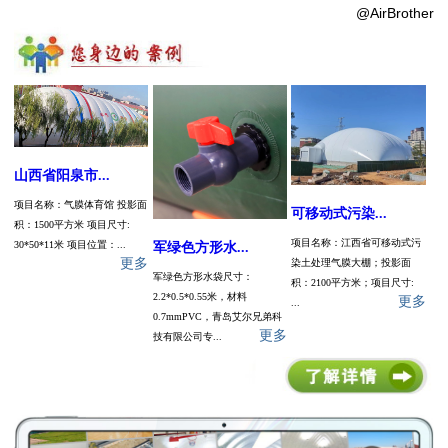
@AirBrother
山西省阳泉市...
项目名称：气膜体育馆 投影面
可移动式污染...
积：1500平方米 项目尺寸:
项目名称：江西省可移动式污
30*50*11米 项目位置：...
军绿色方形水...
更多
染土处理气膜大棚；投影面
军绿色方形水袋尺寸：
积：2100平方米；项目尺寸:
2.2*0.5*0.55米，材料
更多
...
0.7mmPVC，青岛艾尔兄弟科
更多
技有限公司专...