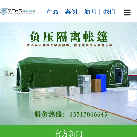
产品
|
案例
|
新闻
|
我们
官方新闻