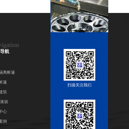
igation
导航
隔离帐篷
帐篷
扫描关注我们
建筑
/液袋
中心
案例