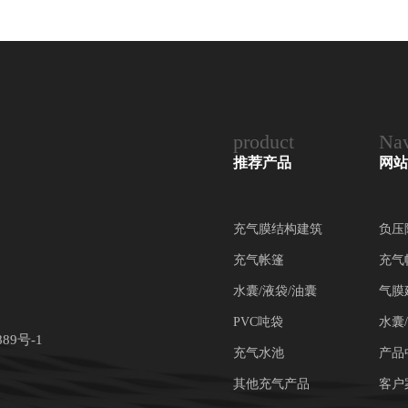
product
Nav
推荐产品
网站
充气膜结构建筑
负压
充气帐篷
充气
水囊/液袋/油囊
气膜
PVC吨袋
水囊
889号-1
充气水池
产品
其他充气产品
客户