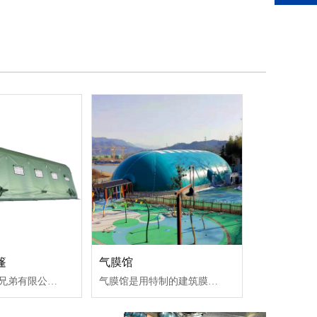
篷
气膜馆
山东青岛艾尔兄弟有限公司专业生产定制各类充气帐篷、婚宴帐篷、旅游帐篷、救灾帐篷、洗消帐篷等，我们有着自己的设计团队和新产品开发部，十多年的生产研发经验，源头厂家
气膜馆是用特制的建筑膜材做建筑外壳,配备一套全自动智能化的机电设备,靠内外部压力差把建筑主体支撑起来的一种建筑结构系统。