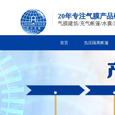
20年专注气膜产
气膜建筑/充气帐篷/水囊/
首页
负压隔离帐篷