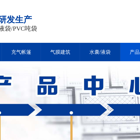
品研发生产
液袋/PVC吨袋
充气帐篷
气膜建筑
水囊/液袋
产品