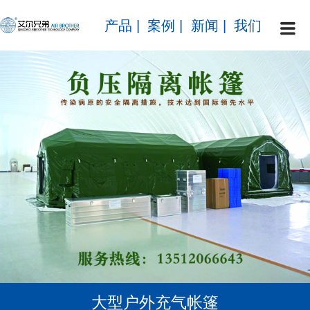
产品
|
案例
|
新闻
|
我们
大型户外充气帐篷