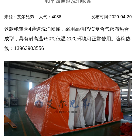
40平四通道冼消帐篷
来源：艾尔兄弟
人气：4088
发布时间:2020-04-20
这款帐篷为4通道洗消帐篷，采用高强PVC复合气密布热合
成型，具有耐高温+50℃低温-20℃环境可正常使用。咨询热
线：13963903556