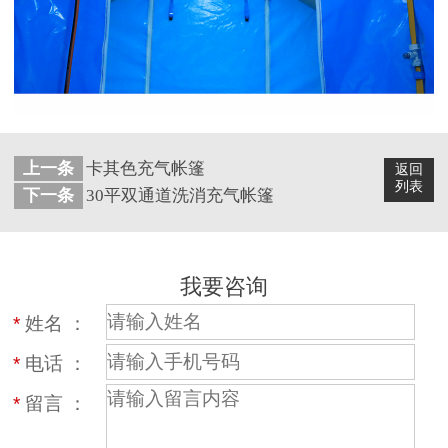
上一条
卡其色充气帐篷
返回
列表
下一条
30平双通道洗消充气帐篷
我要咨询
*
姓名 ：
*
电话 ：
*
留言 ：