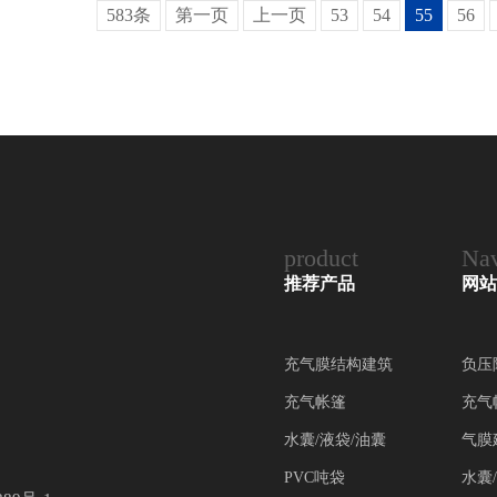
583条
第一页
上一页
53
54
55
56
product
Nav
推荐产品
网站
充气膜结构建筑
负压
充气帐篷
充气
水囊/液袋/油囊
气膜
PVC吨袋
水囊