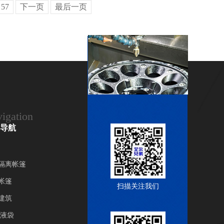
57
下一页
最后一页
igation
导航
隔离帐篷
帐篷
扫描关注我们
建筑
/液袋