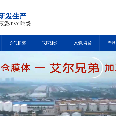
品研发生产
液袋/PVC吨袋
充气帐篷
气膜建筑
水囊/液袋
产品