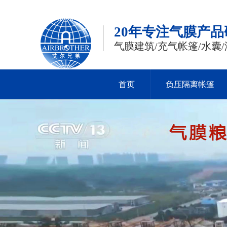
20年专注气膜产
气膜建筑/充气帐篷/水囊/
首页
负压隔离帐篷