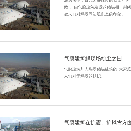
煤炭储存，首先需要保障的就是环保
致”。由气膜建筑建设的储煤棚，封
变人们对煤场周边脏乱差的印象。
气膜建筑解煤场粉尘之围
气膜建筑加入煤场储煤建筑的“大家
人们对于煤场的认识。
气膜建筑在抗震、抗风雪方