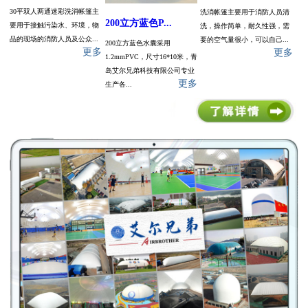
30平双人两通迷彩洗消帐篷主
洗消帐篷主要用于消防人员清
200立方蓝色P...
要用于接触污染水、环境，物
洗，操作简单，耐久性强，需
品的现场的消防人员及公众...
要的空气量很小，可以自己...
200立方蓝色水囊采用
更多
更多
1.2mmPVC，尺寸16*10米，青
岛艾尔兄弟科技有限公司专业
更多
生产各...