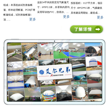
这款54平米的双层充气帐篷尺
投影面积：1127平方米，项目
组成：本系统由试剂准备帐
寸：6*9*3.5米，外罩和内罩均
尺寸: 49*23*9.5米，气膜建筑
篷、样本处理帐篷、PCR扩增
采用军绿色PVC，防雨水、...
具有建设周期短，建造成...
帐篷组成，试剂准备帐篷1
更多
更多
更多
顶，...