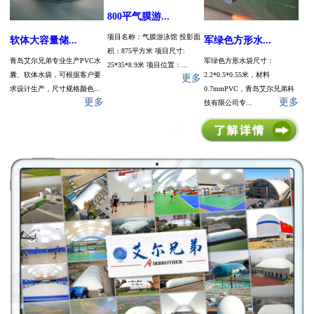
800平气膜游...
项目名称：气膜游泳馆 投影面
软体大容量储...
军绿色方形水...
积：875平方米 项目尺寸:
青岛艾尔兄弟专业生产PVC水
军绿色方形水袋尺寸：
25*35*8.9米 项目位置：...
囊、软体水袋，可根据客户要
2.2*0.5*0.55米，材料
更多
求设计生产，尺寸规格颜色...
0.7mmPVC，青岛艾尔兄弟科
更多
更多
技有限公司专...