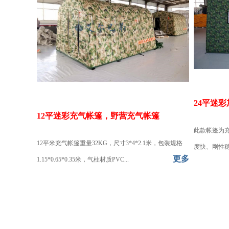
24平迷
12平迷彩充气帐篷，野营充气帐篷
此款帐篷为
12平米充气帐篷重量32KG，尺寸3*4*2.1米，包装规格
度快、刚性稳
更多
1.15*0.65*0.35米，气柱材质PVC...