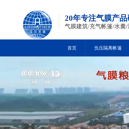
20年专注气膜产
气膜建筑/充气帐篷/水囊/
首页
负压隔离帐篷