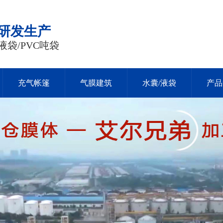
品研发生产
液袋/PVC吨袋
充气帐篷
气膜建筑
水囊/液袋
产品