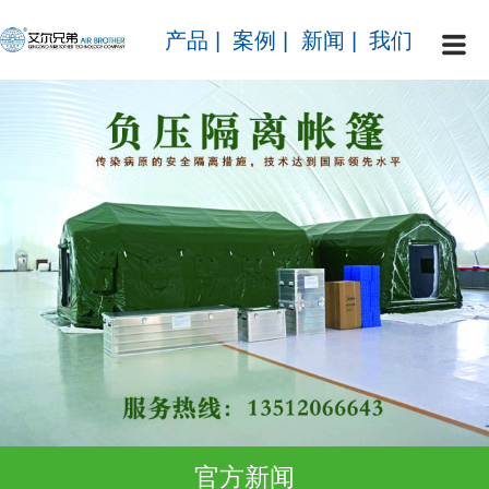
产品
|
案例
|
新闻
|
我们
官方新闻