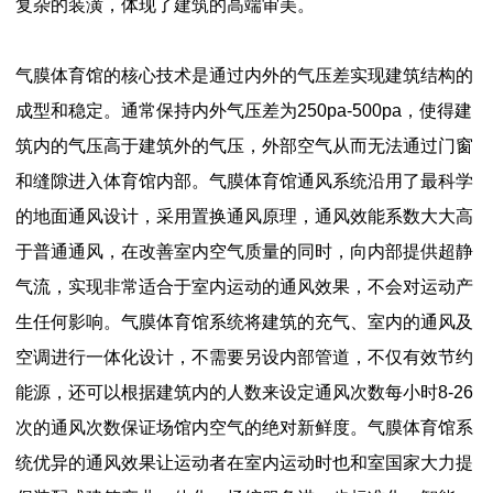
复杂的装潢，体现了建筑的高端审美。
气膜体育馆的核心技术是通过内外的气压差实现建筑结构的
成型和稳定。通常保持内外气压差为250pa-500pa，使得建
筑内的气压高于建筑外的气压，外部空气从而无法通过门窗
和缝隙进入体育馆内部。气膜体育馆通风系统沿用了最科学
的地面通风设计，采用置换通风原理，通风效能系数大大高
于普通通风，在改善室内空气质量的同时，向内部提供超静
气流，实现非常适合于室内运动的通风效果，不会对运动产
生任何影响。气膜体育馆系统将建筑的充气、室内的通风及
空调进行一体化设计，不需要另设内部管道，不仅有效节约
能源，还可以根据建筑内的人数来设定通风次数每小时8-26
次的通风次数保证场馆内空气的绝对新鲜度。气膜体育馆系
统优异的通风效果让运动者在室内运动时也和室国家大力提