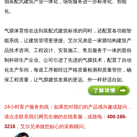
倡装配式建筑产业一体化，场馆服务进一步标准化、智能
化。
气膜体育馆在达到装配式建筑标准的同时，还配置各功能智
能系统，让建筑管理更便捷。艾尔兄弟是一家膜结构建筑产
品技术咨询、工程设计、安装施工、售后服务于一体的股份
制科研生产企业。公司引进了先进的气膜技术，配置了自动
化生产车间，每道工序都经过严格质量检测和质量管控，确
保工程质量，让气膜建筑发展的更远。外一样舒适自如。
24小时客户服务热线：如果您对我们的产品感兴趣或疑问，
请点击联系我们网页右侧的在线客服，或致电：
400-166-
3216
，艾尔兄弟做您贴心的采购顾问。