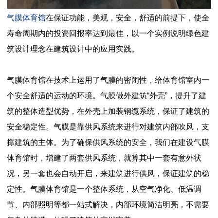
气膜体育馆
在保证功能，美观，安全，舒适的前提下，使全
寿命周期内的投资回报率达到最佳，以一个实例说明绿色建
筑设计理念在建筑设计中的应用实践。
气膜体育馆在技术上运用了气膜的密闭性，给体育馆室内一
个安全舒适的运动的环境。气膜做外建筑“外壳”，提升了建
筑的整体造型优势，在外壳上加装钢缆系统，保证了建筑的
安全稳定性。气膜是靠供风系统来进行对建筑内部吹风，支
撑建筑的主体。为了确保供风系统的安全，我们在建设气膜
体育馆时，增建了两套供风系统，就算其中一套有意外状
况，另一套也会自动开启，来建筑进行供风，保证建筑的稳
定性。气膜体育馆是一个整体系统，从空气净化、低温调
节、内部照明等都一站式解决，内部环境简洁明亮，不需要