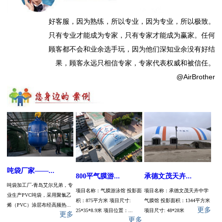
好客服，因为熟练，所以专业，因为专业，所以极致。
只有专业才能成为专家，只有专家才能成为赢家。任何
顾客都不会和业余选手玩，因为他们深知业余没有好结
果，顾客永远只相信专家，专家代表权威和被信任。
@AirBrother
吨袋厂家——...
承德文茂天卉...
800平气膜游...
吨袋加工厂-青岛艾尔兄弟，专
项目名称：承德文茂天卉中学
项目名称：气膜游泳馆 投影面
业生产PVC吨袋，采用聚氯乙
气膜馆 投影面积：1344平方米
积：875平方米 项目尺寸:
烯（PVC）涂层布经高频热...
更多
项目尺寸: 48*28米
25*35*8.9米 项目位置：...
更多
更多