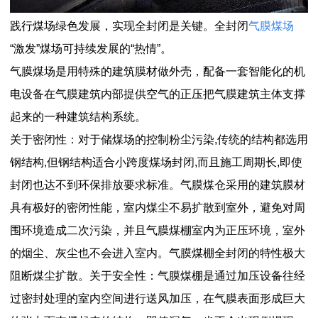
践行煤场绿色发展，实现全封闭是关键。全封闭
气膜煤场
“激发”煤场可持续发展的“热情”。
气膜煤场是用特殊的建筑膜材做外壳，配备一套智能化的机
电设备在气膜建筑内部提供空气的正压把气膜建筑主体支撑
起来的一种建筑结构系统。
关于密闭性：对于储煤场的控制粉尘污染,传统的结构都选用
钢结构,但钢结构适合小跨度煤场封闭,而且施工周期长,即使
封闭也达不到环保排放要求标准。气膜煤仓采用的建筑膜材
具有极好的密闭性能，室内煤尘不易扩散到室外，避免对周
围环境造成二次污染，并且气膜煤棚室内为正压环境，室外
的烟尘、灰尘也不会进入室内。气膜煤棚全封闭的特性极大
阻断煤尘扩散。关于安全性：气膜煤棚是通过加压设备往经
过密封处理的室内空间进行送风加压，在气膜表面形成巨大