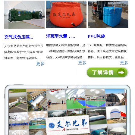
洋葱型水囊，...
PVC吨袋
充气式负压隔...
地面水罐又叫洋葱型水罐，是
PVC吨袋是一种柔性运输包装
艾尔大兄弟生产的充气式负压
一种可折叠的环保型软体贮水
容器。便于装运大宗散装粉状
隔离帐篷基于“负压隔离”原理
容器，又称软体水罐或折叠...
物料，具有容积大，重量轻...
对新发、突发性传染病实...
更多
更多
更多