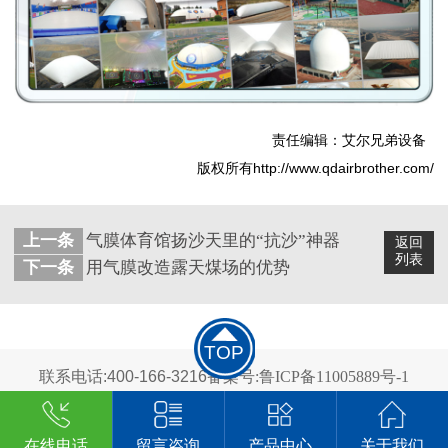
责任编辑：艾尔兄弟设备
版权所有http://www.qdairbrother.com/
上一条
气膜体育馆扬沙天里的“抗沙”神器
返回
列表
下一条
用气膜改造露天煤场的优势
TOP
联系电话:400-166-3216
备案号:鲁ICP备11005889号-1
2024 青岛艾尔兄弟科技有限公司 版权所有
在线电话
留言咨询
产品中心
关于我们