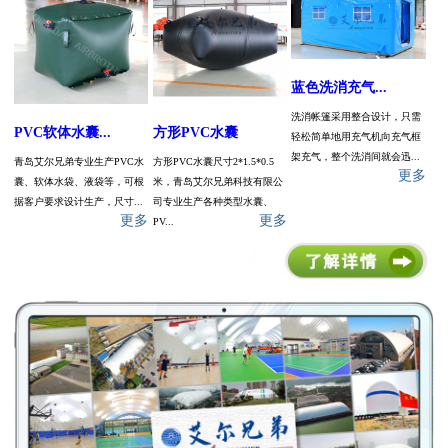
蓝色洗消充气...
洗消帐篷采用整合设计，只需
PVC软体水囊...
方形PVC水囊
轻松简单地用充气机向充气框
架充气，整个洗消间就会迅...
青岛艾尔兄弟专业生产PVC水
方形PVC水囊尺寸2*1.5*0.5
更多
囊、软体水袋、液袋等，可根
米，青岛艾尔兄弟科技有限公
据客户要求设计生产，尺寸...
司专业生产各种类型水囊、
更多
更多
PV...