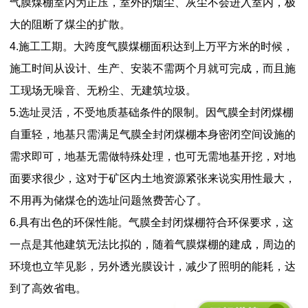
气膜煤棚室内为正压，室外的烟尘、灰尘不会进入室内，极
大的阻断了煤尘的扩散。
4.施工工期。大跨度气膜煤棚面积达到上万平方米的时候，
施工时间从设计、生产、安装不需两个月就可完成，而且施
工现场无噪音、无粉尘、无建筑垃圾。
5.选址灵活，不受地质基础条件的限制。因气膜全封闭煤棚
自重轻，地基只需满足气膜全封闭煤棚本身密闭空间设施的
需求即可，地基无需做特殊处理，也可无需地基开挖，对地
面要求很少，这对于矿区内土地资源紧张来说实用性最大，
不用再为储煤仓的选址问题煞费苦心了。
6.具有出色的环保性能。气膜全封闭煤棚符合环保要求，这
一点是其他建筑无法比拟的，随着气膜煤棚的建成，周边的
环境也立竿见影，另外透光膜设计，减少了照明的能耗，达
到了高效省电。