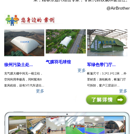
@AirBrother
气膜羽毛球馆
徐州污染土处...
军绿色带门厅...
更多
充气膜大棚中间无一根立柱，
帐篷尺寸：3.2*2.1*2.2米 ，外
空间利用率极高，同时配有8
罩材质：涤纶帆布，帐篷门厅
套风机组，设有3个汽车进出...
可拆卸，窗户三层设计...
更多
更多