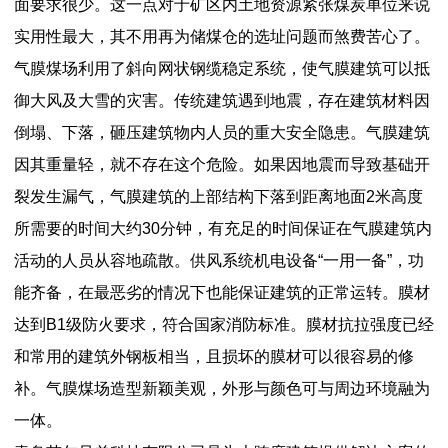
面要求很少。这一点对于矿区内土地资源紧张煤炭单位来说
实用性最大，其不用再为储煤仓的选址问题而煞费苦心了。
气膜煤场利用了斜向网状钢缆稳定系统，使气膜建筑可以抵
御大风及大雪的灾害。传统建筑遇到地震，存在建筑材料因
倒塌、下落，砸压建筑物内人员的重大安全隐患。气膜建筑
因其重量轻，就不存在这个危险。如果因地震而导致基础开
裂发生漏气，气膜建筑的上部结构下落到距离地面2米高度
所需要的时间大约30分钟，有充足的时间保证在气膜建筑内
活动的人员从容地疏散。供风系统机电设备“一用一备”，功
能齐备，在最恶劣的情况下也能保证建筑的正常运转。膜材
达到B1级防火要求，符合国家消防标准。膜材抗拉强度已经
和常用的建筑外钢板相当，且损坏的膜材可以很容易的修
补。气膜煤场造型新颖美观，外形与颜色可与周边环境融为
一体。