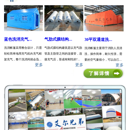
蓝色洗消充气...
气肋式膜结构...
30平双通道洗...
洗消帐篷采用整合设计，只需
气肋式膜结构建筑是以充气肋
洗消帐篷主要用于消防人员清
轻松简单地用充气机向充气框
管及主肋管之间的连接管，连
洗，操作简单，耐久性强，需
架充气，整个洗消间就会迅...
接充气后，形成有刚性的“...
要的空气量很小，可以自己...
更多
更多
更多