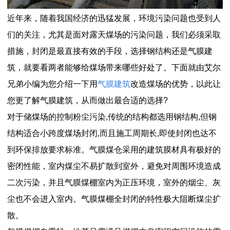
近年来，随着我国经济的迅猛发展，环境污染问题也受到人
们的关注，尤其是面对露天煤场的污染问题，我们必须采取
措施，封闭是最直接有效的手段，选择钢结构还是气膜建
筑，就要看两者能够给煤场带来哪些好处了。下面就由艾尔
兄弟小编为您介绍一下用
气膜建筑
改造煤场的优势，以此让
您更了解气膜建筑，从而做出最合适的选择?
对于储煤场的控制粉尘污染,传统的结构都选用钢结构,但钢
结构适合小跨度煤场封闭,而且施工周期长,即使封闭也达不
到环保排放要求标准。气膜煤仓采用的建筑膜材具有极好的
密闭性能，室内煤尘不易扩散到室外，避免对周围环境造成
二次污染，并且气膜煤棚室内为正压环境，室外的烟尘、灰
尘也不会进入室内。气膜煤棚全封闭的特性极大阻断煤尘扩
散。