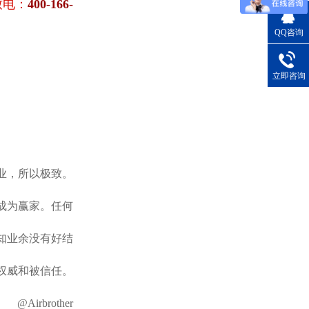
致电：
400-166-
QQ咨询
立即咨询
业，所以极致。
成为赢家。任何
知业余没有好结
权威和被信任。
@Airbrother