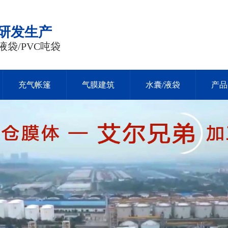
品研发生产
液袋/PVC吨袋
充气帐篷
气膜建筑
水囊/液袋
产品