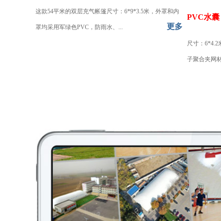
这款54平米的双层充气帐篷尺寸：6*9*3.5米，外罩和内
PVC水
更多
罩均采用军绿色PVC，防雨水、...
尺寸：6*4.
子聚合夹网材