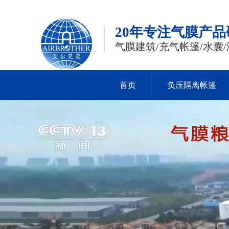
20年专注气膜产
气膜建筑/充气帐篷/水囊/
首页
负压隔离帐篷