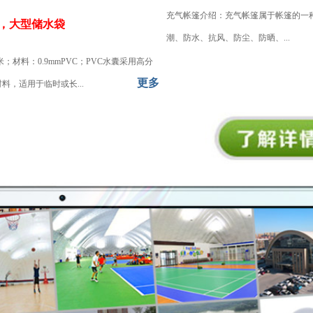
充气帐篷介绍：充气帐篷属于帐篷的一
囊，大型储水袋
潮、防水、抗风、防尘、防晒、...
2米；材料：0.9mmPVC；PVC水囊采用高分
更多
料，适用于临时或长...