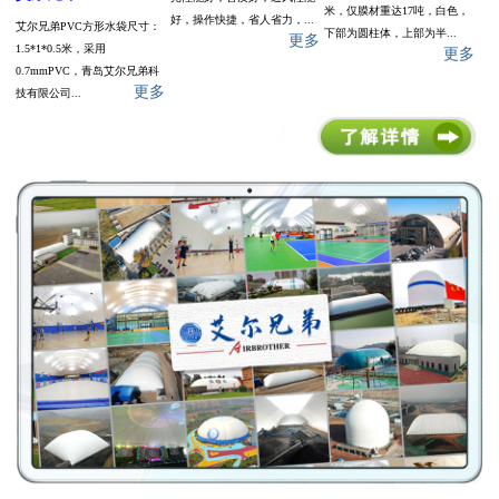
米，仅膜材重达17吨，白色，
好，操作快捷，省人省力，...
艾尔兄弟PVC方形水袋尺寸：
下部为圆柱体，上部为半...
更多
1.5*1*0.5米，采用
更多
0.7mmPVC，青岛艾尔兄弟科
更多
技有限公司...