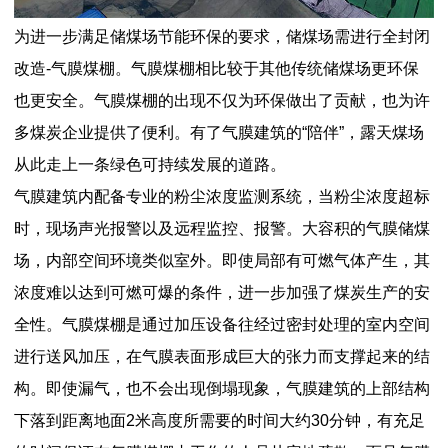
为进一步满足储煤场节能环保的要求，储煤场需进行全封闭
改造-气膜煤棚。气膜煤棚相比较于其他传统储煤场更环保
也更安全。气膜煤棚的出现不仅为环保做出了贡献，也为许
多煤炭企业提供了便利。有了气膜建筑的“陪伴”，露天煤场
从此走上一条绿色可持续发展的道路。
气膜建筑内配备专业的粉尘浓度监测系统，当粉尘浓度超标
时，现场声光报警以及远程监控、报警。大容积的气膜储煤
场，内部空间环境类似室外。即使局部有可燃气体产生，其
浓度难以达到可燃可爆的条件，进一步加强了煤炭生产的安
全性。气膜煤棚是通过加压设备往经过密封处理的室内空间
进行送风加压，在气膜表面形成巨大的张力而支撑起来的结
构。即使漏气，也不会出现倒塌现象，气膜建筑的上部结构
下落到距离地面2米高度所需要的时间大约30分钟，有充足