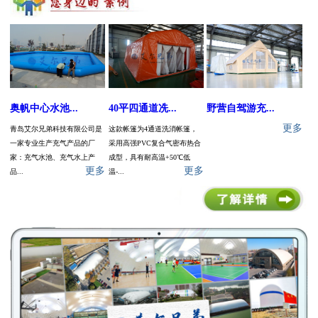
奥帆中心水池...
40平四通道冼...
野营自驾游充...
更多
青岛艾尔兄弟科技有限公司是
这款帐篷为4通道洗消帐篷，
一家专业生产充气产品的厂
采用高强PVC复合气密布热合
家：充气水池、充气水上产
成型，具有耐高温+50℃低
更多
更多
品...
温-...