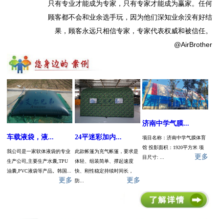
只有专业才能成为专家，只有专家才能成为赢家。任何
顾客都不会和业余选手玩，因为他们深知业余没有好结
果，顾客永远只相信专家，专家代表权威和被信任。
@AirBrother
济南中学气膜...
车载液袋，液...
24平迷彩加内...
项目名称：​济南中学气膜体育
馆 投影面积：1920平方米 项
我公司是一家软体液袋的专业
此款帐篷为充气帐篷，要求是
更多
目尺寸: ...
生产公司,主要生产水囊,TPU
体轻、组装简单、撑起速度
油囊,PVC液袋等产品。韩国...
快、刚性稳定持续时间长，
更多
更多
防...