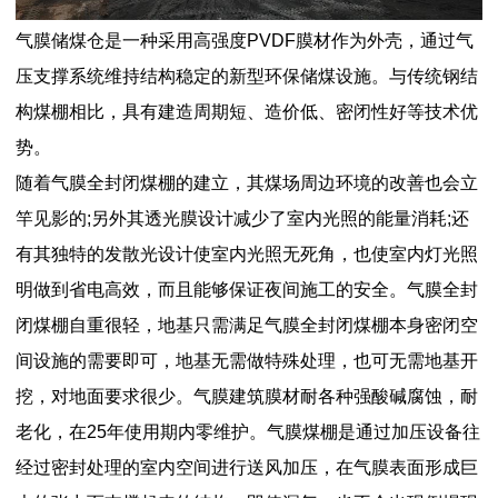
气膜储煤仓是一种采用高强度PVDF膜材作为外壳，通过气
压支撑系统维持结构稳定的新型环保储煤设施。与传统钢结
构煤棚相比，具有建造周期短、造价低、密闭性好等技术优
势。
随着气膜全封闭煤棚的建立，其煤场周边环境的改善也会立
竿见影的;另外其透光膜设计减少了室内光照的能量消耗;还
有其独特的发散光设计使室内光照无死角，也使室内灯光照
明做到省电高效，而且能够保证夜间施工的安全。气膜全封
闭煤棚自重很轻，地基只需满足气膜全封闭煤棚本身密闭空
间设施的需要即可，地基无需做特殊处理，也可无需地基开
挖，对地面要求很少。气膜建筑膜材耐各种强酸碱腐蚀，耐
老化，在25年使用期内零维护。气膜煤棚是通过加压设备往
经过密封处理的室内空间进行送风加压，在气膜表面形成巨