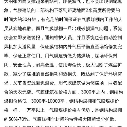
大的张力而支撑起来的结构。即使漏气，也不会出现倒塌现
象，气膜建筑的上部结构下落到距离地面2米高度所需要的
时间大约30分钟，有充足的时间保证在气膜煤棚内工作的人
员从容地疏散。而且气膜煤棚一旦出现破损漏气问题，系统
便会立即发送警报，通知维护人员。并且系统也会自动控制
风机加大送风量，保证膜结构内外气压平衡直至场馆修复完
毕。保证正常使用。用气膜建筑做为储煤场，煤场环保封
闭，安全性高，耐高低温，使用寿命长，极大阻断了煤尘扩
散，减少了煤堆的自然损耗和热损失。既达到了保护环境需
求，又节省资源避免浪费。用气膜建筑做为储煤场，两者配
合的天衣无缝。气膜建筑在价格方面，3000平之内，钢结构
煤棚价格低，3000平-10000平，钢结构煤棚和气膜煤棚价
格一样，一万平以上，气膜煤棚价格占优势，是钢结构煤棚
的50%-70%。气膜煤棚全封闭的特性极大阻断煤尘扩散。