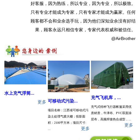
好客服，因为熟练，所以专业，因为专业，所以极致。
只有专业才能成为专家，只有专家才能成为赢家。任何
顾客都不会和业余选手玩，因为他们深知业余没有好结
果，顾客永远只相信专家，专家代表权威和被信任。
@AirBrother
水上充气浮筒...
充气飞机库，...
可移动式污染...
更多
充气式特种飞行器帐篷采用优
项目名称：江西省可移动式污
质材质，牛津布、PVC双面涂
染土处理气膜大棚；投影面
层布，高频焊接热合成型，...
积：2100平方米；项目尺寸:
更多
更多
...