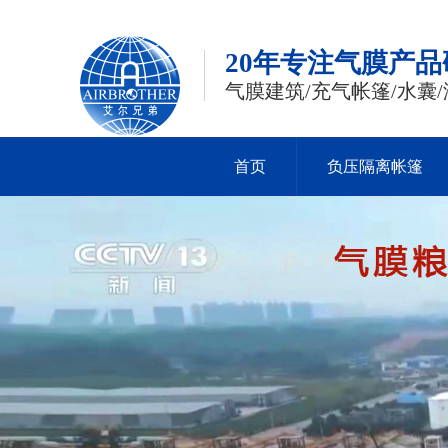
20年专注气膜产
气膜建筑/充气帐篷/水囊/
首页
负压隔离帐篷