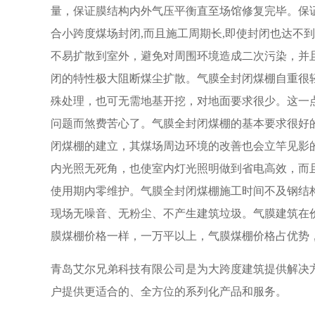
量，保证膜结构内外气压平衡直至场馆修复完毕。保证
合小跨度煤场封闭,而且施工周期长,即使封闭也达不
不易扩散到室外，避免对周围环境造成二次污染，并
闭的特性极大阻断煤尘扩散。气膜全封闭煤棚自重很
殊处理，也可无需地基开挖，对地面要求很少。这一
问题而煞费苦心了。气膜全封闭煤棚的基本要求很好
闭煤棚的建立，其煤场周边环境的改善也会立竿见影的
内光照无死角，也使室内灯光照明做到省电高效，而
使用期内零维护。气膜全封闭煤棚施工时间不及钢结
现场无噪音、无粉尘、不产生建筑垃圾。气膜建筑在价格方
膜煤棚价格一样，一万平以上，气膜煤棚价格占优势，是
青岛艾尔兄弟科技有限公司是为大跨度建筑提供解决
户提供更适合的、全方位的系列化产品和服务。