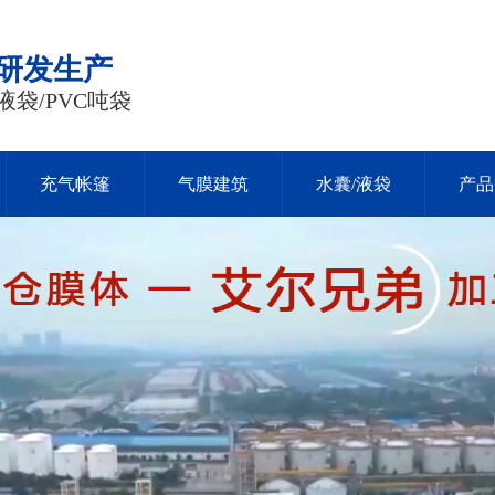
品研发生产
液袋/PVC吨袋
充气帐篷
气膜建筑
水囊/液袋
产品