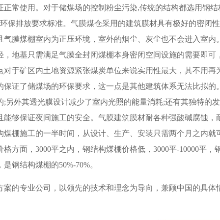
正常使用。对于储煤场的控制粉尘污染,传统的结构都选用钢结
到环保排放要求标准。气膜煤仓采用的建筑膜材具有极好的密闭
且气膜煤棚室内为正压环境，室外的烟尘、灰尘也不会进入室内
轻，地基只需满足气膜全封闭煤棚本身密闭空间设施的需要即可
点对于矿区内土地资源紧张煤炭单位来说实用性最大，其不用再
的保证了储煤场的环保要求，这一点是其他建筑体系无法比拟的
;另外其透光膜设计减少了室内光照的能量消耗;还有其独特的
且能够保证夜间施工的安全。气膜建筑膜材耐各种强酸碱腐蚀，耐
构煤棚施工的一半时间，从设计、生产、安装只需两个月之内就
面，3000平之内，钢结构煤棚价格低，3000平-10000平
钢结构煤棚的50%-70%。
方案的专业公司，以领先的技术和理念为导向，兼顾中国的具体