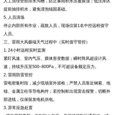
人工清理全部排水沟槽，防止暴雨积水压覆膜顶；低洼库区
提前抽排积水，避免浸泡锚固基础。
5. 人员清场
停止内部所有作业，疏散人员，现场仅留1名中控远程值守
人员。
三、雷雨大风极端天气过程中（实时值守管控）
1. 24小时远程实时监测
紧盯风速、室内气压、膜体形变数据；瞬时阵风超设计风
速，持续升压至500–800Pa，不可超设备额定压力。
2. 雷雨防雷管控
雷电密集时段，减少现场室外巡检；严禁人员靠近钢索、地
锚、金属立柱等导电构件；若控制柜出现雷击报警，切断外
部进线，仅保留发电机供电。
3. 异常应急处置