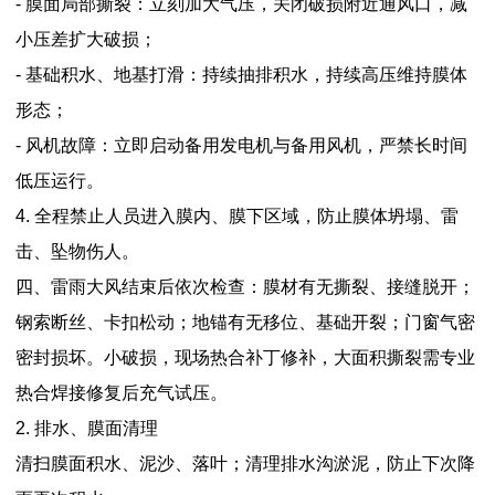
- 膜面局部撕裂：立刻加大气压，关闭破损附近通风口，减
小压差扩大破损；
- 基础积水、地基打滑：持续抽排积水，持续高压维持膜体
形态；
- 风机故障：立即启动备用发电机与备用风机，严禁长时间
低压运行。
4. 全程禁止人员进入膜内、膜下区域，防止膜体坍塌、雷
击、坠物伤人。
四、雷雨大风结束后依次检查：膜材有无撕裂、接缝脱开；
钢索断丝、卡扣松动；地锚有无移位、基础开裂；门窗气密
密封损坏。小破损，现场热合补丁修补，大面积撕裂需专业
热合焊接修复后充气试压。
2. 排水、膜面清理
清扫膜面积水、泥沙、落叶；清理排水沟淤泥，防止下次降