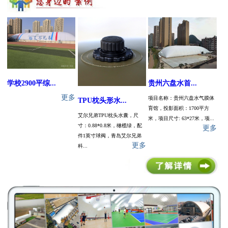
学校2900平综...
贵州六盘水首...
更多
项目名称：贵州六盘水气膜体
TPU枕头形水...
育馆，投影面积：1700平方
艾尔兄弟TPU枕头水囊，尺
米，项目尺寸: 63*27米，项...
寸：0.88*0.8米，橄榄绿，配
更多
件1英寸球阀，青岛艾尔兄弟
更多
科...