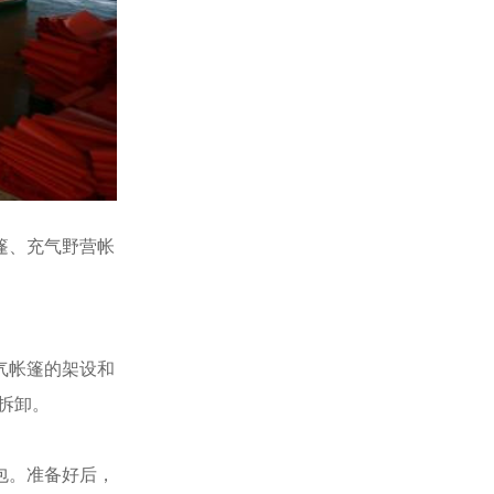
篷、充气野营帐
气帐篷的架设和
拆卸。
包。准备好后，