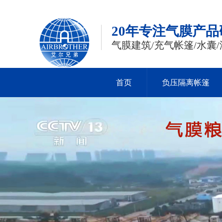
20年专注气膜产
气膜建筑/充气帐篷/水囊/
首页
负压隔离帐篷