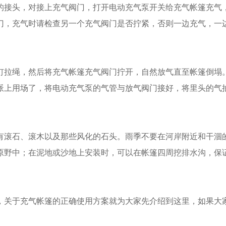
的接头，对接上充气阀门，打开电动充气泵开关给充气帐篷充气
门，充气时请检查另一个充气阀门是否拧紧，否则一边充气，一
钉拉绳，然后将充气帐篷充气阀门拧开，自然放气直至帐篷倒塌
派上用场了，将电动充气泵的气管与放气阀门接好，将里头的气
有滚石、滚木以及那些风化的石头。雨季不要在河岸附近和干涸
原野中；在泥地或沙地上安装时，可以在帐篷四周挖排水沟，保
，关于充气帐篷的正确使用方案就为大家先介绍到这里，如果大