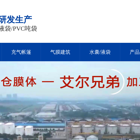
品研发生产
液袋/PVC吨袋
充气帐篷
气膜建筑
水囊/液袋
产品