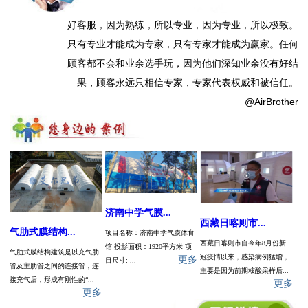
好客服，因为熟练，所以专业，因为专业，所以极致。
只有专业才能成为专家，只有专家才能成为赢家。任何
顾客都不会和业余选手玩，因为他们深知业余没有好结
果，顾客永远只相信专家，专家代表权威和被信任。
@AirBrother
济南中学气膜...
西藏日喀则市...
气肋式膜结构...
项目名称：​济南中学气膜体育
西藏日喀则市自今年8月份新
馆 投影面积：1920平方米 项
气肋式膜结构建筑是以充气肋
冠疫情以来，感染病例猛增，
更多
目尺寸: ...
管及主肋管之间的连接管，连
主要是因为前期核酸采样后...
接充气后，形成有刚性的“...
更多
更多