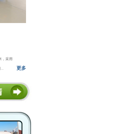
5米，采用
更多
..