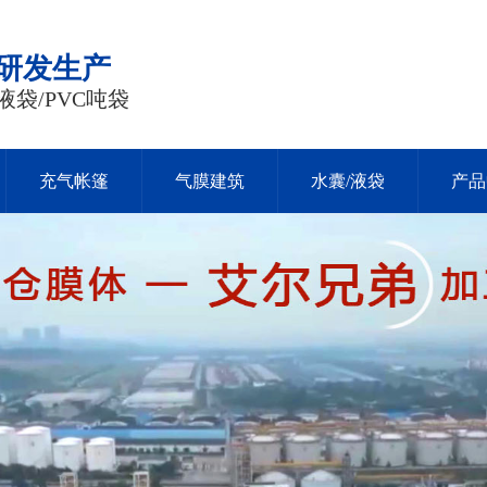
品研发生产
液袋/PVC吨袋
充气帐篷
气膜建筑
水囊/液袋
产品