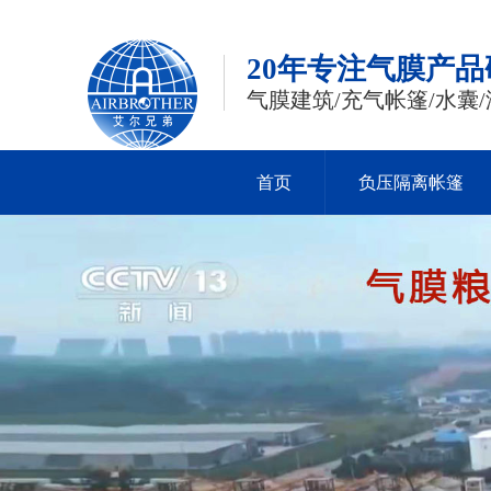
20年专注气膜产
气膜建筑/充气帐篷/水囊/
首页
负压隔离帐篷