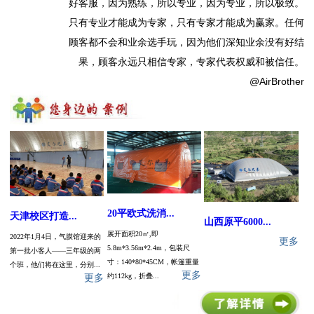
好客服，因为熟练，所以专业，因为专业，所以极致。
只有专业才能成为专家，只有专家才能成为赢家。任何
顾客都不会和业余选手玩，因为他们深知业余没有好结
果，顾客永远只相信专家，专家代表权威和被信任。
@AirBrother
20平欧式洗消...
天津校区打造...
山西原平6000...
展开面积20㎡,即
2022年1月4日，气膜馆迎来的
更多
5.8m*3.56m*2.4m，包装尺
第一批小客人——三年级的两
寸：140*80*45CM，帐篷重量
个班，他们将在这里，分别...
更多
约112kg，折叠...
更多