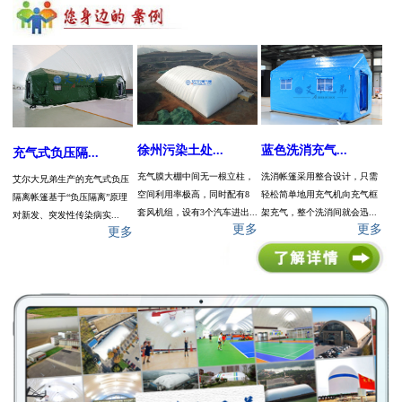
徐州污染土处...
蓝色洗消充气...
充气式负压隔...
充气膜大棚中间无一根立柱，
洗消帐篷采用整合设计，只需
艾尔大兄弟生产的充气式负压
空间利用率极高，同时配有8
轻松简单地用充气机向充气框
隔离帐篷基于“负压隔离”原理
套风机组，设有3个汽车进出...
架充气，整个洗消间就会迅...
对新发、突发性传染病实...
更多
更多
更多