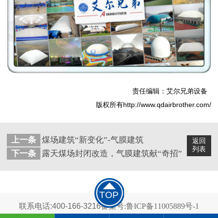
责任编辑：艾尔兄弟设备
版权所有http://www.qdairbrother.com/
上一条
煤场建筑“新变化”-气膜建筑
返回
列表
下一条
露天煤场封闭改造，气膜建筑献“奇招”
TOP
联系电话:400-166-3216
备案号:鲁ICP备11005889号-1