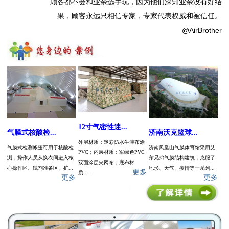
顾客都不会和业余选手玩，因为他们深知业余没有好结
果，顾客永远只相信专家，专家代表权威和被信任。
@AirBrother
12寸气密性迷...
气膜式核酸检...
济南沃克篮球...
外层材质：迷彩防水牛津布涂
气膜式检测帐篷可用于核酸检
济南凤凰山气膜体育馆采用艾
PVC；内层材质：军绿色PVC
测，操作人员从换衣间进入核
尔兄弟气膜结构建筑，克服了
双面涂层夹网布；底布材
心操作区、试剂准备区、扩...
地形、天气、疫情等一系列...
更多
质：...
更多
更多