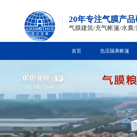
20年专注气膜产
气膜建筑/充气帐篷/水囊/
首页
负压隔离帐篷