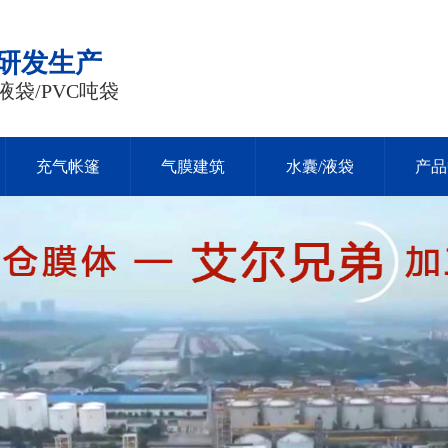
品研发生产
液袋/PVC吨袋
充气帐篷
气膜建筑
水囊/液袋
产品