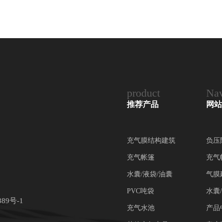
product
Nav
推荐产品
网站
充气膜结构建筑
负压
充气帐篷
充气
水囊/液袋/油囊
气膜
PVC吨袋
水囊
889号-1
充气水池
产品