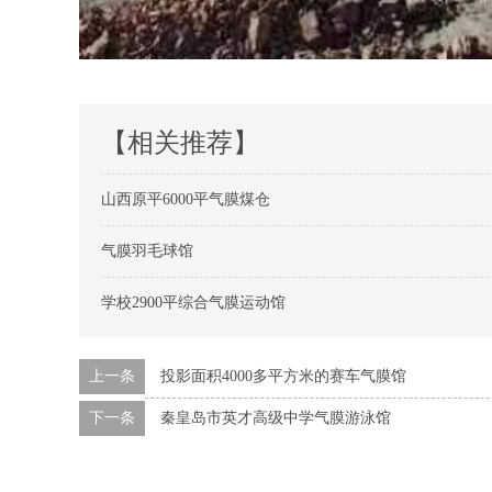
【相关推荐】
山西原平6000平气膜煤仓
气膜羽毛球馆
学校2900平综合气膜运动馆
上一条
投影面积4000多平方米的赛车气膜馆
下一条
秦皇岛市英才高级中学气膜游泳馆