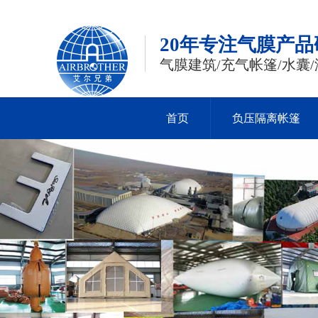
20年专注气膜产
气膜建筑/充气帐篷/水囊/
首页
负压隔离帐篷