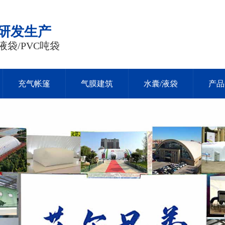
品研发生产
液袋/PVC吨袋
充气帐篷
气膜建筑
水囊/液袋
产品