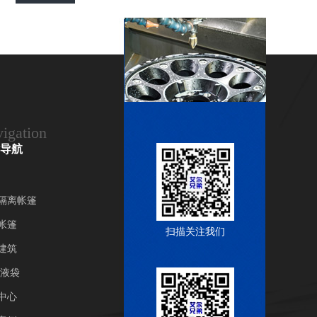
igation
导航
隔离帐篷
帐篷
扫描关注我们
建筑
/液袋
中心