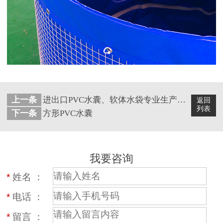
上一条
进出口PVC水囊、软体水袋专业生产厂家
返回
列表
下一条
方形PVC水囊
我要咨询
*
姓名 ：
*
电话 ：
*
留言 ：