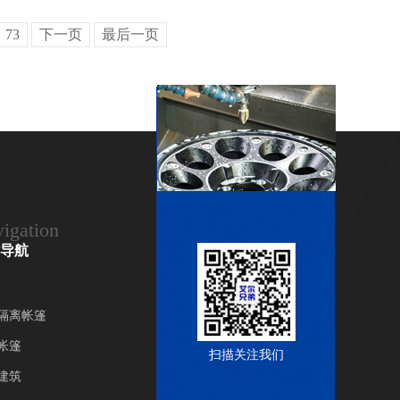
73
下一页
最后一页
igation
导航
隔离帐篷
帐篷
扫描关注我们
建筑