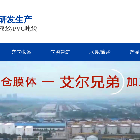
品研发生产
液袋/PVC吨袋
充气帐篷
气膜建筑
水囊/液袋
产品