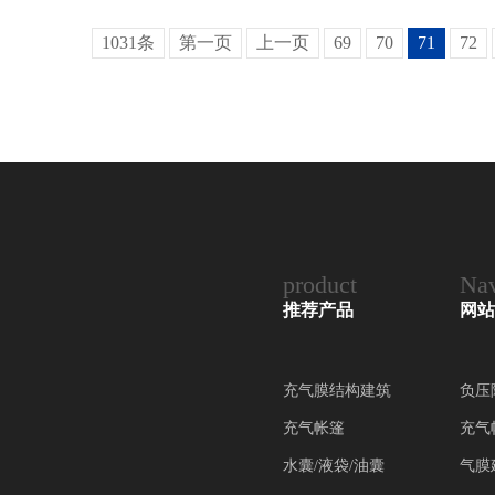
1031条
第一页
上一页
69
70
71
72
product
Nav
推荐产品
网站
充气膜结构建筑
负压
充气帐篷
充气
水囊/液袋/油囊
气膜