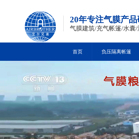
20年专注气膜产
气膜建筑/充气帐篷/水囊/
首页
负压隔离帐篷