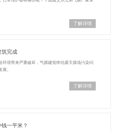
，日常维护都有哪些呢？下面随艾尔兄弟气膜厂家来
了解详情
建筑完成
给环境带来严重破坏，气膜建筑终结露天煤场污染问
发展。
了解详情
少钱一平米？