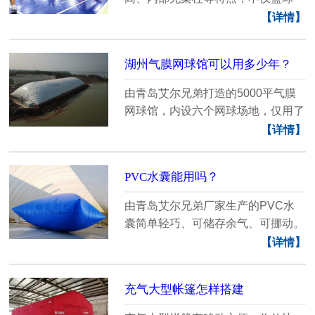
场、乒乓球场、羽毛......
【详情】
湖州气膜网球馆可以用多少年？
由青岛艾尔兄弟打造的5000平气膜
网球馆，内设六个网球场地，仅用了
一个礼拜便完成了现......
【详情】
PVC水囊能用吗？
由青岛艾尔兄弟厂家生产的PVC水
囊简单轻巧、可储存余气、可挪动。
阀门水囊安装简单十......
【详情】
充气大型帐篷怎样搭建