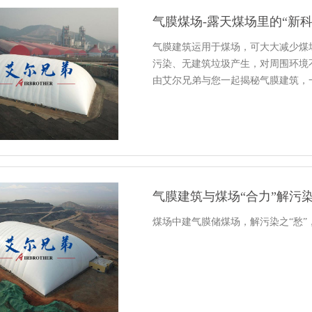
气膜煤场-露天煤场里的“新
气膜建筑运用于煤场，可大大减少煤
污染、无建筑垃圾产生，对周围环境
由艾尔兄弟与您一起揭秘气膜建筑，
气膜建筑与煤场“合力”解污
煤场中建气膜储煤场，解污染之“愁”