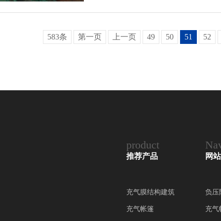
583条
第一页
上一页
49
50
51
52
product
Nav
推荐产品
网站
充气膜结构建筑
负压
充气帐篷
充气