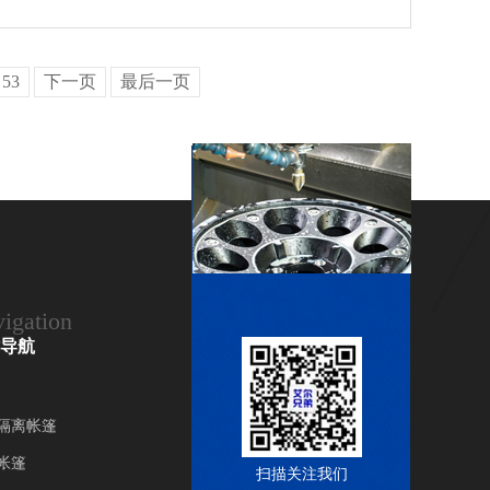
53
下一页
最后一页
igation
导航
隔离帐篷
帐篷
扫描关注我们