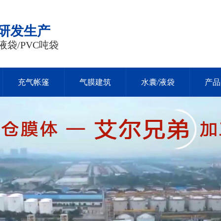
品研发生产
液袋/PVC吨袋
充气帐篷
气膜建筑
水囊/液袋
产品