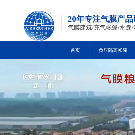
20年专注气膜产
气膜建筑/充气帐篷/水囊/
首页
负压隔离帐篷