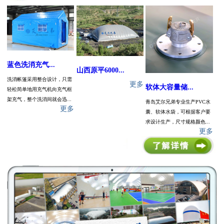
蓝色洗消充气...
山西原平6000...
洗消帐篷采用整合设计，只需
更多
软体大容量储...
轻松简单地用充气机向充气框
架充气，整个洗消间就会迅...
青岛艾尔兄弟专业生产PVC水
更多
囊、软体水袋，可根据客户要
求设计生产，尺寸规格颜色...
更多