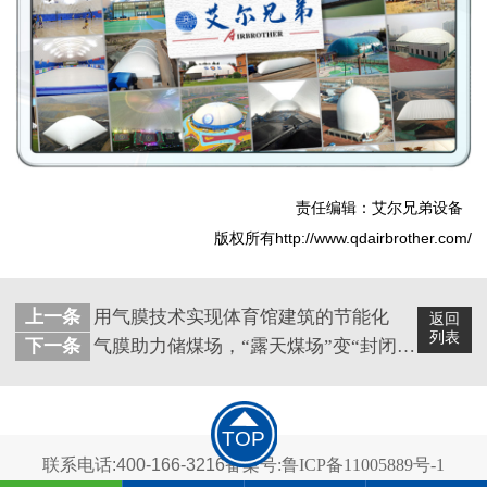
责任编辑：艾尔兄弟设备
版权所有http://www.qdairbrother.com/
上一条
用气膜技术实现体育馆建筑的节能化
返回
列表
下一条
气膜助力储煤场，“露天煤场”变“封闭煤仓”
TOP
联系电话:400-166-3216
备案号:鲁ICP备11005889号-1