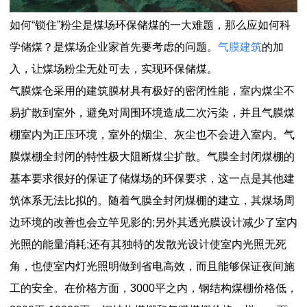
如何“锁住”粉尘是煤场环保储煤的一大难题，那么应如何科
学储煤？是煤场企业家首先要考虑的问题。
气膜建筑
的加
入，让煤场粉尘无处可去，实现环保储煤。
气膜煤仓采用的建筑膜材具有极好的密闭性能，室内煤尘不
易扩散到室外，避免对周围环境造成二次污染，并且气膜煤
棚室内为正压环境，室外的烟尘、灰尘也不会进入室内。气
膜煤棚全封闭的特性极大阻断煤尘扩散。气膜全封闭煤棚的
基本要求很好的保证了储煤场的环保要求，这一点是其他建
筑体系无法比拟的。随着气膜全封闭煤棚的建立，其煤场周
边环境的改善也会立竿见影的;另外其透光膜设计减少了室内
光照的能量消耗;还有其独特的发散光设计使室内光照无死
角，也使室内灯光照明做到省电高效，而且能够保证夜间施
工的安全。在价格方面，3000平之内，钢结构煤棚价格低，