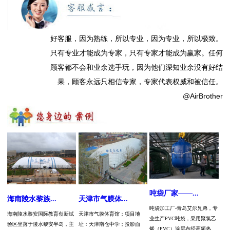
好客服，因为熟练，所以专业，因为专业，所以极致。
只有专业才能成为专家，只有专家才能成为赢家。任何
顾客都不会和业余选手玩，因为他们深知业余没有好结
果，顾客永远只相信专家，专家代表权威和被信任。
@AirBrother
吨袋厂家——...
海南陵水黎族...
天津市气膜体...
吨袋加工厂-青岛艾尔兄弟，专
海南陵水黎安国际教育创新试
天津市气膜体育馆；项目地
业生产PVC吨袋，采用聚氯乙
验区坐落于陵水黎安半岛，主
址：天津南仓中学；投影面
烯（PVC）涂层布经高频热...