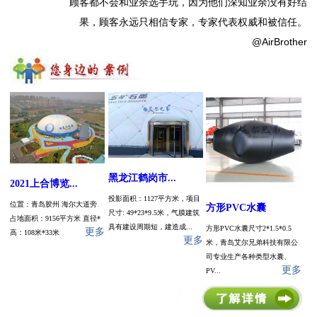
顾客都不会和业余选手玩，因为他们深知业余没有好结
果，顾客永远只相信专家，专家代表权威和被信任。
@AirBrother
黑龙江鹤岗市...
2021上合博览...
投影面积：1127平方米，项目
位置：青岛胶州 海尔大道旁
方形PVC水囊
尺寸: 49*23*9.5米，气膜建筑
占地面积：9156平方米 直径*
具有建设周期短，建造成...
方形PVC水囊尺寸2*1.5*0.5
更多
高：108米*33米
更多
米，青岛艾尔兄弟科技有限公
司专业生产各种类型水囊、
更多
PV...