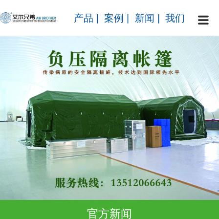
产品
|
案例
|
新闻
|
我们
官方新闻