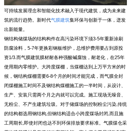
可持续发展理念和智能化技术融入于现代建筑，成为未来建
筑的流行趋势。新时代
气膜建筑
集环保与创新于一体，迸发
出新能量。
钢结构储煤场的结构构件在高污染环境下须3-5年重新涂刷
防腐涂料，5-7年更换彩钢板维护，总维护费用要占到原投
资1/3.而气膜建筑膜材耐各种强酸碱腐蚀，耐老化，在25年
使用期内零维护。大跨度煤棚，当煤棚达到上万平方米的时
候，钢结构煤棚需要6-8个月的时间才能完成，而气膜全封
闭煤棚施工时间不及钢结构煤棚施工的一半时间，从设计、
生产、安装只需两个月之内就可以完成。施工现场无噪音、
无粉尘、不产生建筑垃圾。对于储煤场的控制粉尘污染,传统
的结构都选用钢结构,但钢结构适合小跨度煤场封闭,而且施
工周期长,即使封闭也达不到环保排放要求标准。气膜煤仓采