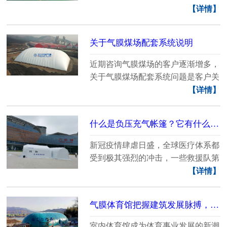
的，一般说，帐篷......
【详情】
关于气膜煤场配套系统说明
近期咨询气膜煤场的客户逐渐增多，
关于气膜煤场配套系统问题是客户关
心的热点问题之一......
【详情】
什么是负压充气帐篷？它有什么特点？
新冠疫情肆虐日盛，全球医疗体系都
受到极其强烈的冲击，一些救援队第
一时间积极......
【详情】
气膜体育馆把握建筑发展脉搏，奏响体育发展新篇章
室内体育馆成为体育事业发展的新潮