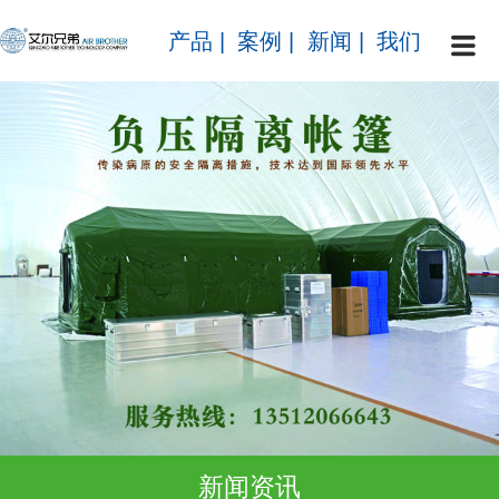
产品
|
案例
|
新闻
|
我们
新闻资讯