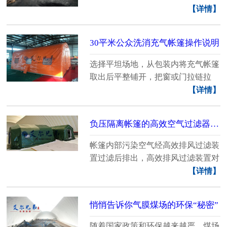
环境共同可持续发......
【详情】
30平米公众洗消充气帐篷操作说明
选择平坦场地，从包装内将充气帐篷
取出后平整铺开，把窗或门拉链拉
开；将帐篷充排气阀......
【详情】
负压隔离帐篷的高效空气过滤器该如何保养与维护？
帐篷内部污染空气经高效排风过滤装
置过滤后排出，高效排风过滤装置对
0.3μm微粒气溶胶......
【详情】
悄悄告诉你气膜煤场的环保“秘密”
随着国家政策和环保越来越严，煤场