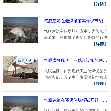
建设中的一颗璀璨......
【详情】
气膜建筑在储煤场落实环保节能问题
气膜建筑在储煤场的应用，为落实环
保节能问题提供了创新且高效的解决
方案。这类建筑以......
【详情】
气膜煤棚现代工业储煤设施的创新典范
气膜煤棚，作为现代工业储煤设施的
创新典范，其诞生与发展深刻地顺应
了国家环保政策的......
【详情】
气膜建筑在环保储煤领域开辟一片新天地
气膜煤棚，这一创新的储煤技术，正